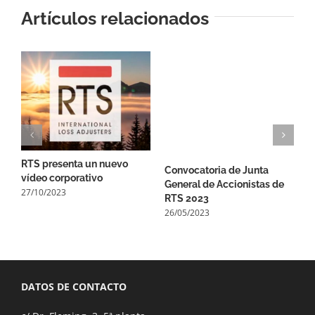
Artículos relacionados
RTS presenta un nuevo
R
Convocatoria de Junta
vídeo corporativo
e
General de Accionistas de
27/10/2023
2
RTS 2023
26/05/2023
DATOS DE CONTACTO