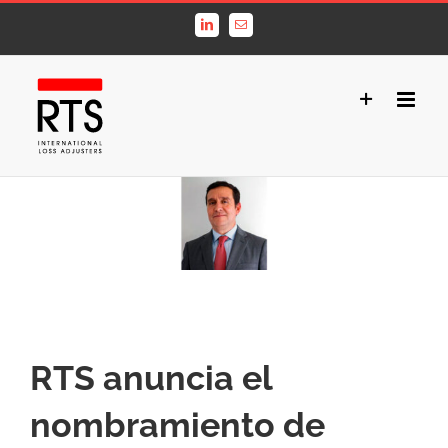
Saltar
LinkedIn
Correo
al
electrónico
contenido
Ver
imagen
más
grande
RTS anuncia el
nombramiento de