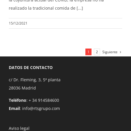
realizado la tradicional comida de [...]
15/12/2021
Siguiente
1
2
DATOS DE CONTACTO
c/ Dr. Fleming, 3, 5ª planta
28036 Madrid
Teléfono
: + 34 914584600
Email
:
info@rtsgrupo.com
Aviso legal