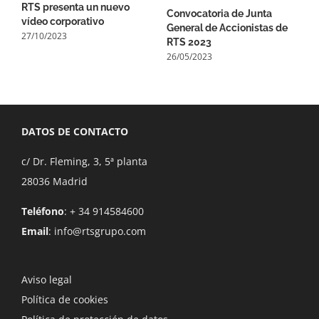
RTS presenta un nuevo
R
Convocatoria de Junta
vídeo corporativo
e
General de Accionistas de
27/10/2023
2
RTS 2023
26/05/2023
DATOS DE CONTACTO
c/ Dr. Fleming, 3, 5ª planta
28036 Madrid
Teléfono
: + 34 914584600
Email
:
info@rtsgrupo.com
Aviso legal
Política de cookies