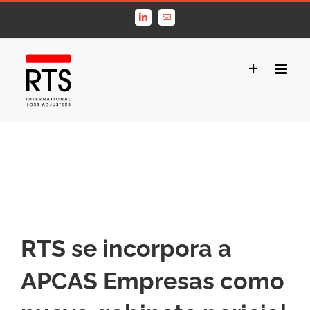
Saltar
LinkedIn
Correo
al
electrónico
contenido
RTS se incorpora a
APCAS Empresas como