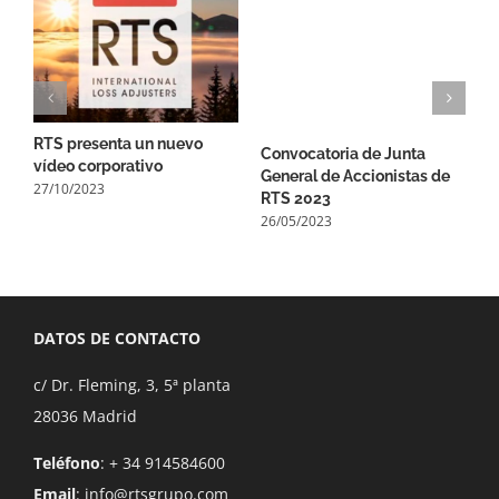
RTS presenta un nuevo
R
Convocatoria de Junta
vídeo corporativo
e
General de Accionistas de
27/10/2023
2
RTS 2023
26/05/2023
DATOS DE CONTACTO
c/ Dr. Fleming, 3, 5ª planta
28036 Madrid
Teléfono
: + 34 914584600
Email
:
info@rtsgrupo.com